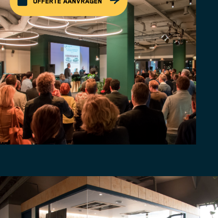
ROTTERDAM
OFFERTE AANVRAGEN
CENTRUM
EVENEMENTEN
COMMUNITY
OVER MICROLAB
VOLG ONS