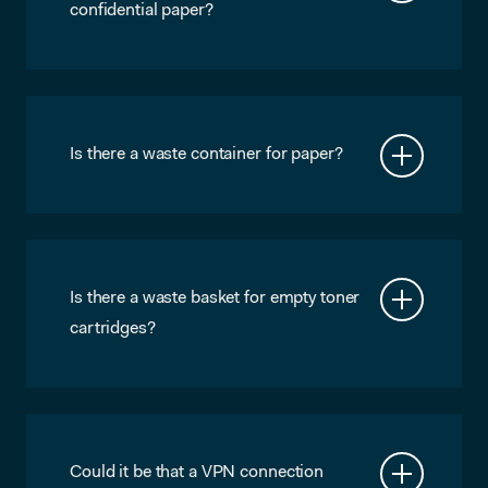
confidential paper?
Yes, it should also be right next to the
printer.
Is there a waste container for paper?
Yes, it should be right next to the
printer. For boxes, you’ll find bigger
waste paper containers down stairs.
Please flatten boxes before you throw
them in.
Is there a waste basket for empty toner
cartridges?
No, sorry, there’s not. If our printers
need the toner replaced, please contact
us by sending a WhatsApp message to
06 – 14609109. If you use your own
printers and need to dispose of toner
Could it be that a VPN connection