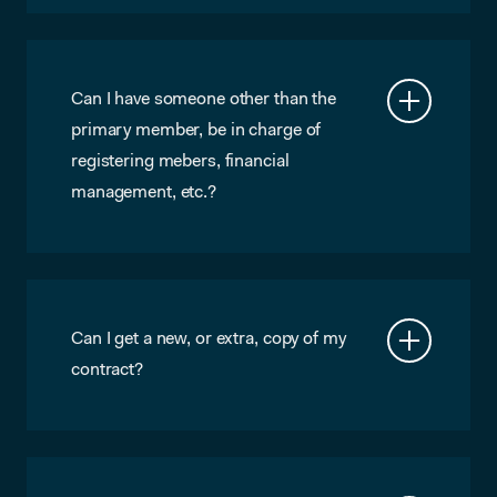
makers@microlab.nl. Please keep in
mind that this is a bit of work for us, so
we charge €50 and it might take a
couple of days.
Can I have someone other than the
primary member, be in charge of
registering mebers, financial
management, etc.?
No, the Primary Member is our point of
contact for all administrative and
financial matters.
Can I get a new, or extra, copy of my
contract?
Sure, just send a request to
makers@microlab.nl