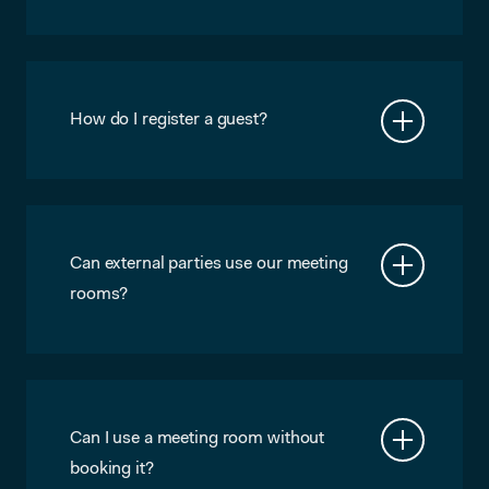
Basically when Microlab employees
start recognizing recurring guests.
People should not be using Microlab
accomodations on a regular basis,
without being a paying member.
How do I register a guest?
Log in your my.microlab.nl page and
click on “register a guest”.
Can external parties use our meeting
rooms?
Yes, they can. They can contact us at
makers@microlab.nl and we’ll take it
from there.
Can I use a meeting room without
booking it?