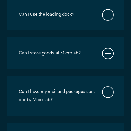
sfh@servicepoint.nl who own our on
site forklift.
Can I use the loading dock?
Sure. Ring the bell at the gate, tell the
receptionist who you are and why
you’re there, the gate will open and you
can use the docks. Please do not park
at the loading docks too long, so other
Can I store goods at Microlab?
members can use them as well.
Not really, but you can contact our
Service Point at sfh@servicepoint.nl
they offer a warehousing service.
Can I have my mail and packages sent
our by Microlab?
We have a deal with Paragon Service
Point to handle all incoming and
outgoing packages in our building, visit
them or send an email to