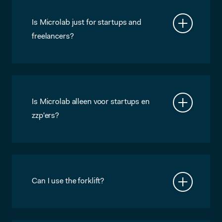
daarbovenop geen kosten voor printen,
internet, verwarming, elektra,
Is Microlab just for startups and
schoonmaak of andere diensten. Als je
freelancers?
heel specifieke ICT wensen hebt of
Certainly not! Microlab houses a broad
regelmatig grote bijeenkomsten
selection of organisations, including
organiseert, moeten we daar losse
freelancers, startups, corporates,
afspraken over maken.
multinationals, SME and non-profits.
Is Microlab alleen voor startups en
zzp'ers?
Zeker niet! Microlab is juist een brede
afspiegeling van het Eindhovense
ondernemersklimaat, waaronder
zzp’ers, startups, corporates,
multinationals, MKB en stichtingen.
Can I use the forklift?
No, not personally. For incidental, small
jobs, ask Chris, he’ll help you out. If you
need it regularly for big jobs, contact