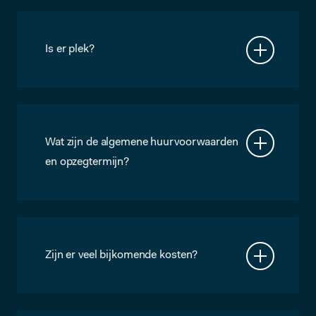
in Microlab, dus ze huren meerdere
kantoorruimtes naast elkaar. Wij
hebben ook veel corporate klanten die
Is er plek?
wereldwijd duizenden medewerkers
Microlab is zo groot dat we vrijwel altijd
hebben; vaak kiezen zij voor Microlab
plek hebben voor jouw organisatie. We
als regiokantoor met één of meer
hebben een ruim aanbod aan
kantoren.
flexkantoren, flexplekken, ateliers &
werkplaatsen. Meer dan 200 bedrijven
Wat zijn de algemene huurvoorwaarden
zijn gehuisvest in Microlab. Er is (bijna)
en opzegtermijn?
altijd plek voor nog één!
Na het eerste contract van drie
maanden heb je altijd een opzegtermijn
van slechts een maand. Je kan alvast
onze
Algemene Voorwaarden
doornemen, zodat je precies weet waar
Zijn er veel bijkomende kosten?
je aan toe bent.
Nee, het overgrote deel van onze
klanten betaalt alleen de
abonnementskosten en heeft