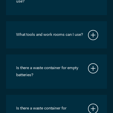
use?
We charge extra for use of the CNC
machine. We also expect a maker to
have a basic set of hand tools and a
screw machine. You can borrow ours
incidentally, but this should not become
What tools and work rooms can I use?
a habit. Anything you use with our
ou can use almost everything; our
power tools that wears down (sanding
workrooms, our big machines, the
pads,drills etc.) should be provided by
power tools from our shop and, if it’s
you.
incidental, you can also use hand tools
from the shop.
Is there a waste container for empty
batteries?
Yes, there’s one at reception and one at
the Shop on the “Dirty Side”. You can
hand them in there.
Is there a waste container for