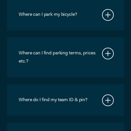
– 14609109.
Where can I park my bicycle?
There’s a big bicycle storage on the side
of our building which you can use for a
one time deposit of €12,50. For more
information, please see
https://www.mobility-s.nl (Sadly, this
Where can I find parking terms, prices
site is only available in Dutch…)
etc.?
The parking lot is not managed by
Microlab. For more information, please
see https://www.mobility-s.nl (Sadly,
this site is only available in Dutch…)
Where do I find my team ID & pin?
Log in to MyMicrolab
(https://my.microlab.nl) and it will be at
the top of the page.