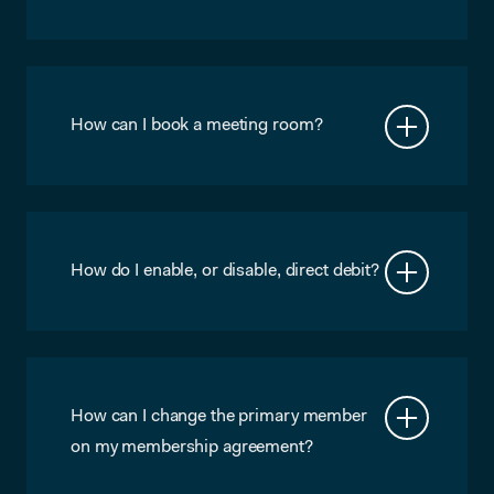
No, but you can book it right before
using it, so this shouldn’t be a problem.
How can I book a meeting room?
You can book a meeting room through
my.microlab-eindhoven.nl or use the
tablet next to a meeting room door. You
can do this months in advance, or
seconds before you use the room, as
How do I enable, or disable, direct debit?
long as it has not been booked already.
Your Primary Member can log into
my.microlab.nl/en/invoices and click the
Enable (or Disable) Direct Debit button
on the right. Just follow the instructions
there.
How can I change the primary member
on my membership agreement?
You can send an email to