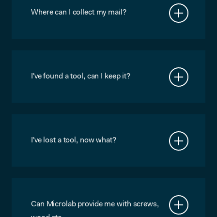
sfh@servicepoint.nl
Where can I collect my mail?
Regular mail comes in through our
front desk. Parcels and registered mail
come in through the Service Point.
I've found a tool, can I keep it?
Please bring it to the shop, so the
rightful owner has a chance to get it
back.
I've lost a tool, now what?
Ask Chris, he might have found it, or
someone might have brought it to him.
Can Microlab provide me with screws,