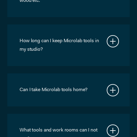
wood etc.
No. If you need a couple of screws
every now and then, ask Chris, he’ll help
you out. But in general all materials and
parts should be provided by members
themselves. Wood can be ordered at
How long can I keep Microlab tools in
Jongeneel, Baars & Bloemhof etc. who
my studio?
deliver at our loading docks.
Please bring everything back as soon
as possible, so other members have a
chance to use them as well.
Can I take Microlab tools home?
No, under no circumstance.
What tools and work rooms can I not