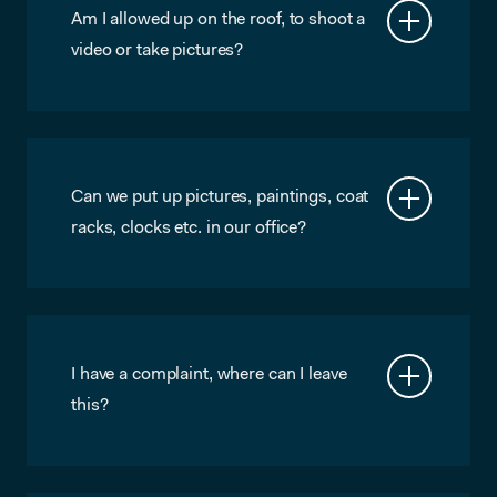
Am I allowed up on the roof, to shoot a
video or take pictures?
No, sorry.
Can we put up pictures, paintings, coat
racks, clocks etc. in our office?
Only with prior permission. Please send
an email to makers@microlab.nl with a
description of what you would like to
do. Reasonable requests should not be
a problem.
I have a complaint, where can I leave
this?
You can send an email to
makers@microlab.nl If it’s urgent, you
can send an WhatsApp message to: 06