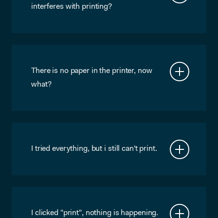
cartridges, please do so in an eco-
interferes with printing?
friendly manner.
It does. Our printers can only be
reached from a local IP address, which
is not the case if you use a VPN.
There is no paper in the printer, now
what?
Look in the printer’s bottom drawer,
there should be extra paper there. If not,
please send a WhatsApp message to 06
– 14609109.
I tried everything, but i still can't print.
That sucks! Please send an email to
ict@microlab.nl and we will get in
touch to try and help you out.
I clicked "print", nothing is happening.