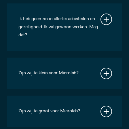
Ik heb geen zin in allerlei activiteiten en
gezelligheid. Ik wil gewoon werken. Mag
dat?
Natuurlijk, maar Microlab is wel
gebouwd op samenwerking. Dus als jij
het liefst met je gordijnen dicht in je
eentje achter een computer zit, dan zijn
wij waarschijnlijk niet de beste plek
Zijn wij te klein voor Microlab?
voor jou.
Nee. Heel veel ZZP’ers en start ups zijn
Microlab members. Ook veel twee, drie
en vierpersoonsbedrijven zijn
gehuisvest in Microlab.
Zijn wij te groot voor Microlab?
Waarschijnlijk niet. Onze grootste
members hebben zo’n 50 werkplekken