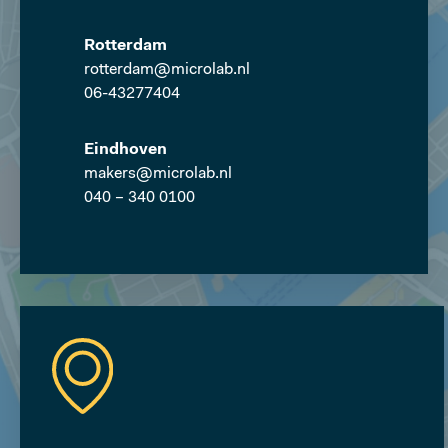
ROTTERDAM
Rotterdam
CENTRUM
rotterdam@microlab.nl
06-43277404
Eindhoven
EVENEMENTEN
makers@microlab.nl
040 – 340 0100
COMMUNITY
OVER MICROLAB
VOLG ONS