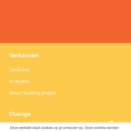
Verkennen
Vacatures
In de pers
Smart building project
Overige
Deze website slaat cookies op je computer op. Deze cookies worden
Algemene voorwaarden