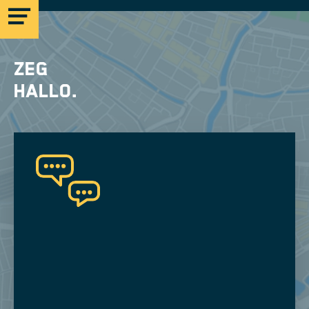
Zeg
hallo.
MICROLAB
EINDHOVEN
STRIJP-S
MICROLAB