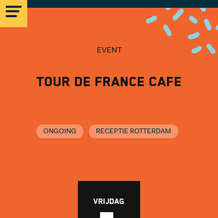
EVENT
Tour de France Cafe
MICROLAB
EINDHOVEN
ONGOING
RECEPTIE ROTTERDAM
STRIJP-S
MICROLAB
VRIJDAG