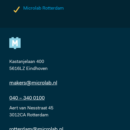
ROTTERDAM
Microlab Rotterdam
CENTRUM
EVENTS
Kastanjelaan 400
ABOUT MICROLAB
5616LZ Eindhoven
makers@microlab.nl
FOLLOW US
040 – 340 0100
Aert van Nesstraat 45
3012CA Rotterdam
MORE
rotterdam@microlab.nl