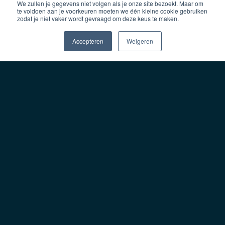
We zullen je gegevens niet volgen als je onze site bezoekt. Maar om
te voldoen aan je voorkeuren moeten we één kleine cookie gebruiken
zodat je niet vaker wordt gevraagd om deze keus te maken.
Accepteren
Weigeren
Your chances in life
5
shouldn't depend on
who you know or how
much money you have.