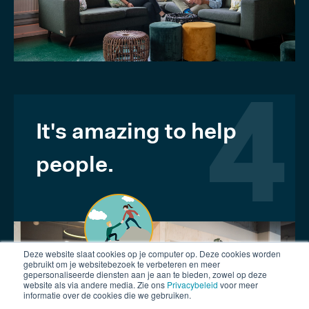
It's amazing to help
4
people.
Deze website slaat cookies op je computer op. Deze cookies worden
gebruikt om je websitebezoek te verbeteren en meer
gepersonaliseerde diensten aan je aan te bieden, zowel op deze
website als via andere media. Zie ons
Privacybeleid
voor meer
informatie over de cookies die we gebruiken.