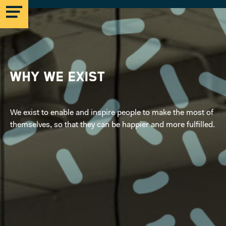
Why we exist
MICROLAB
We exist to enable and inspire people to make the most of
themselves, so that they can be happier and more fulfilled.
EINDHOVEN
STRIJP-S
MICROLAB