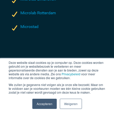
Microlab Rotterdam
Microstad
Deze website slaat cookies op je computer op. Deze cookies worden
gebruikt om je websitebezoek te verbeteren en meer
gepersonaliseerde diensten aan je aan te bieden, zowel op deze
website als via andere media. Zie ons
Privacybeleid
voor meer
informatie over de cookies die we gebruiken.
We zullen je gegevens niet volgen als je onze site bezoekt. Maar om
te voldoen aan je voorkeuren moeten we één kleine cookie gebruiken
zodat je niet vaker wordt gevraagd om deze keus te maken.
Accepteren
Weigeren