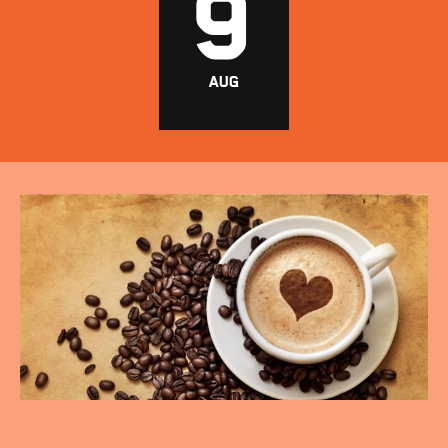
ROTTERDAM
9
CENTRUM
AUG
EVENTS
ABOUT MICROLAB
FOLLOW US
MORE