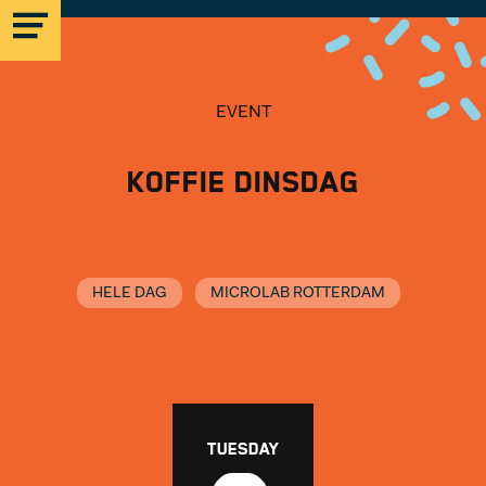
EVENT
Koffie Dinsdag
MICROLAB
EINDHOVEN
HELE DAG
MICROLAB ROTTERDAM
STRIJP-S
MICROLAB
TUESDAY