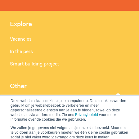
Explore
Vacancies
In the pers
Smart building project
Other
Deze website slaat cookies op je computer op. Deze cookies worden
Terms and Conditions
gebruikt om je websitebezoek te verbeteren en meer
gepersonaliseerde diensten aan je aan te bieden, zowel op deze
Privacy statement
website als via andere media. Zie ons
Privacybeleid
voor meer
informatie over de cookies die we gebruiken.
We zullen je gegevens niet volgen als je onze site bezoekt. Maar om
te voldoen aan je voorkeuren moeten we één kleine cookie gebruiken
zodat je niet vaker wordt gevraagd om deze keus te maken.