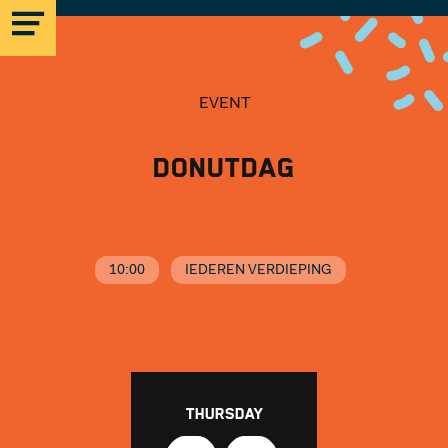
EVENT
Donutdag
MICROLAB
EINDHOVEN
10:00
IEDEREN VERDIEPING
STRIJP-S
MICROLAB
THURSDAY