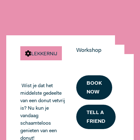
ROTTERDAM
CENTRUM
EVENTS
Workshop
LEKKERNIJ
ABOUT MICROLAB
BOOK
Wist je dat het
NOW
middelste gedeelte
FOLLOW US
van een donut vetvrij
is? Nu kun je
TELL A
vandaag
FRIEND
schaamteloos
MORE
genieten van een
donut!