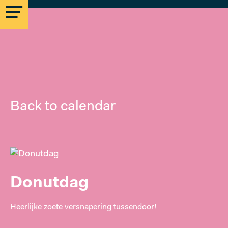
Back to calendar
MICROLAB
EINDHOVEN
STRIJP-S
Donutdag
MICROLAB
Heerlijke zoete versnapering tussendoor!