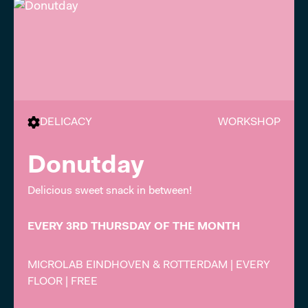
DELICACY
WORKSHOP
Donutday
Delicious sweet snack in between!
EVERY 3RD THURSDAY OF THE MONTH
MICROLAB EINDHOVEN & ROTTERDAM | EVERY
FLOOR | FREE