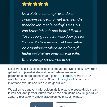
Microlab is een inspirerende en
creatieve omgeving met mensen die
meedenken met je bedrijf. Het DNA
van Microlab vult ons bedrijf Bellus
Toys supergoed aan, waardoor je niet
1 maar 2 stappen vooruit kunt zetten.
Zo organiseert Microlab ook altijd
leuke activiteiten voor elk wat wils...
En natuurlijk de borrels in de
Skybar…
Deze website slaat cookies op je computer op. Deze cookies worden
gebruikt om je websitebezoek te verbeteren en meer
gepersonaliseerde diensten aan je aan te bieden, zowel op deze
website als via andere media. Zie ons
Privacybeleid
voor meer
Jacob Westland
informatie over de cookies die we gebruiken.
Bellus Toys
We zullen je gegevens niet volgen als je onze site bezoekt. Maar om
te voldoen aan je voorkeuren moeten we één kleine cookie gebruiken
zodat je niet vaker wordt gevraagd om deze keus te maken.
Word member van een community van 800+