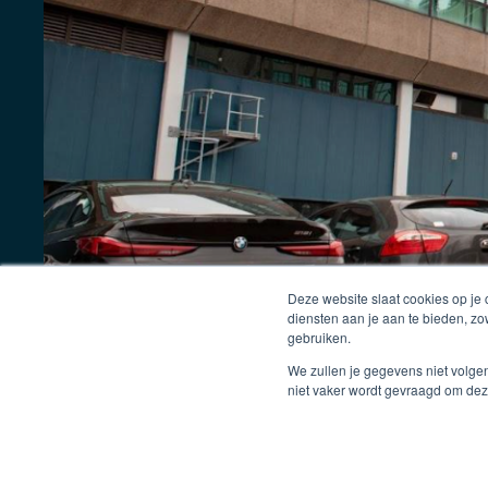
Deze website slaat cookies op je
diensten aan je aan te bieden, z
gebruiken.
We zullen je gegevens niet volge
niet vaker wordt gevraagd om dez
Luuk Visser (Microlab), Alwin Beernink (PSB), Thijs 