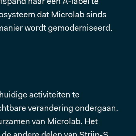
fspand naar een A-label te
cosysteem dat Microlab sinds
manier wordt gemoderniseerd.
uidige activiteiten te
ichtbare verandering ondergaan.
urzamen van Microlab. Het
p de andere delen van Strijp-S