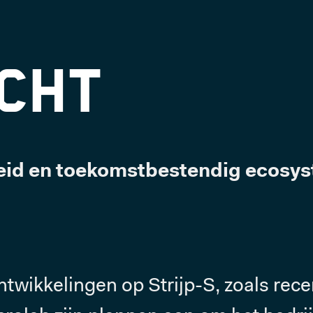
cht
eid en toekomstbestendig ecosyst
ntwikkelingen op Strijp-S, zoals rec