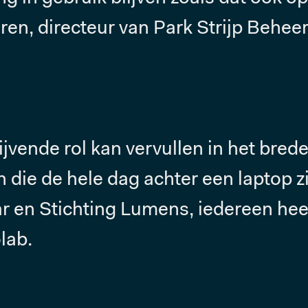
eren, directeur van Park Strijp Behee
lijvende rol kan vervullen in het bre
die de hele dag achter een laptop z
r en Stichting Lumens, iedereen heef
lab.