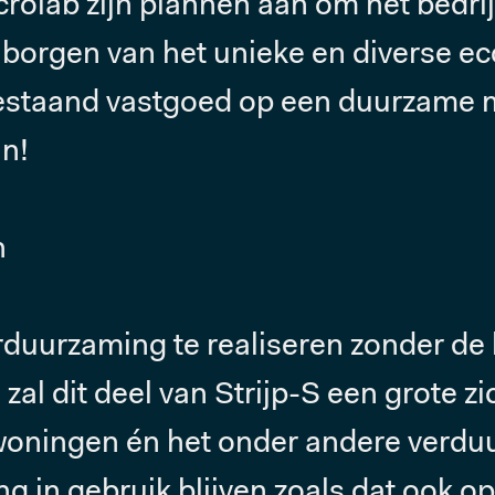
olab zijn plannen aan om het bedrij
t borgen van het unieke en diverse e
bestaand vastgoed op een duurzame 
an!
n
duurzaming te realiseren zonder de h
al dit deel van Strijp-S een grote z
 woningen én het onder andere verdu
ng in gebruik blijven zoals dat ook o